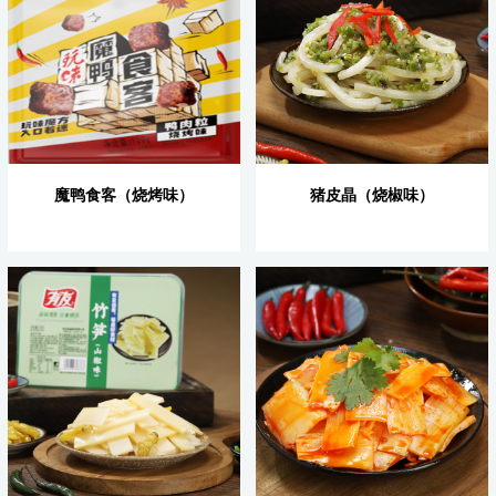
魔鸭食客（烧烤味）
猪皮晶（烧椒味）