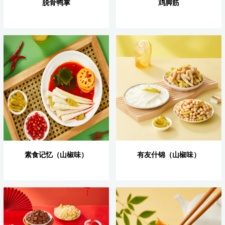
脱骨鸭掌
鸡脚筋
素食记忆（山椒味）
有友什锦（山椒味）