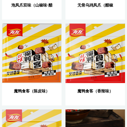
泡凤爪双味（山椒味·醋
无骨乌鸡凤爪（醋椒
椒味）
味）
魔鸭食客（陈皮味）
魔鸭食客（香辣味）