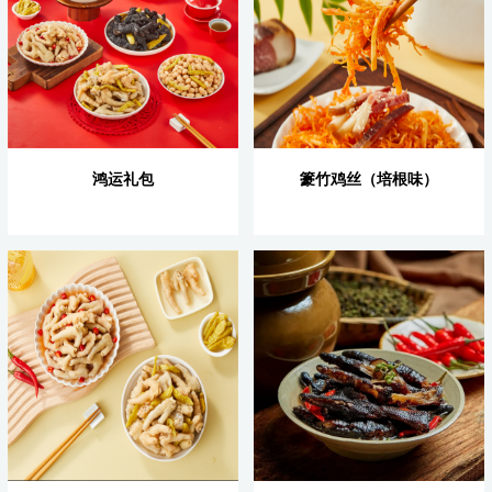
鸿运礼包
籇竹鸡丝（培根味）