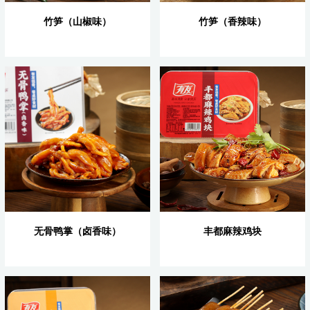
竹笋（山椒味）
竹笋（香辣味）
无骨鸭掌（卤香味）
丰都麻辣鸡块