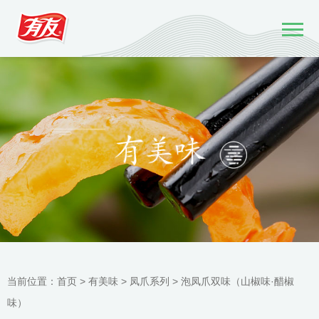
当前位置：
首页 >
有美味
>
凤爪系列
>
泡凤爪双味（山椒味·醋椒
味）