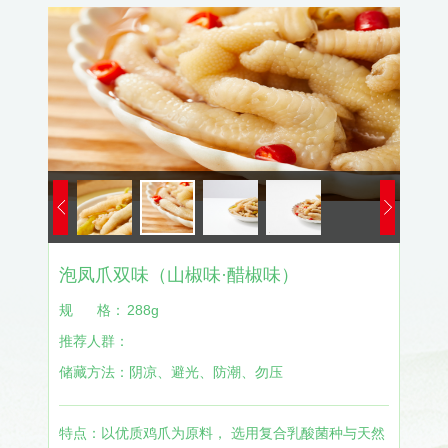
泡凤爪双味（山椒味·醋椒味）
规
格：
288g
推荐人群：
储藏方法：
阴凉、避光、防潮、勿压
特点：以优质鸡爪为原料， 选用复合乳酸菌种与天然